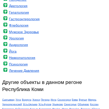
Диетология
Гепатология
Гастроэнтерология
Флебология
Мужское Здоровье
Урология
Андрология
Йога
Невропатология
Психология
Лечение Давления
Другие объекты в данном регоне
Республика Коми
Сыктывкар
Ухта
Воркута
Усинск
Печора
Инта
Сосногорск
Емва
Вуктыл
Микунь
Чернореченский
Усть-Цильма
Усть-Кулом
Ульяново
Синегорье
Объячево
Кослан
Корткерос
Койгородок
Кажым
Каджером
Ираёль
Ижма
Вожаёль
Визинга
Айкино